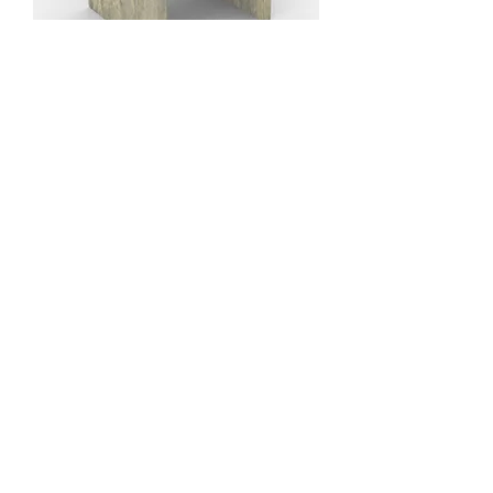
Mesita de noche con balda
Workshop /Taller
tel: (+34) 639 134 176
lunes-viernes: 9:00 - 17:00
email:
info@vivalafusta.com
​Poligono Industrial La Pedrera
Carrer Isaac Peral 9
03720 Benissa (Alicante)
España