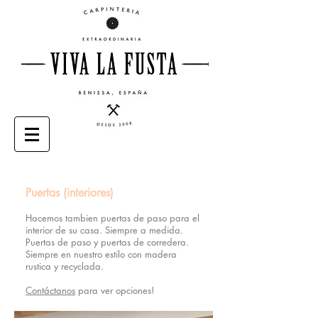
Puertas (interiores)
Hacemos
tambien
puertas de paso para el
interior de su casa. Siempre a medida.
Puertas de paso y puertas de corredera.
Siem
pre en nuestro estilo con madera
rustica y recyclada.
Contáctanos
para ver opciones!