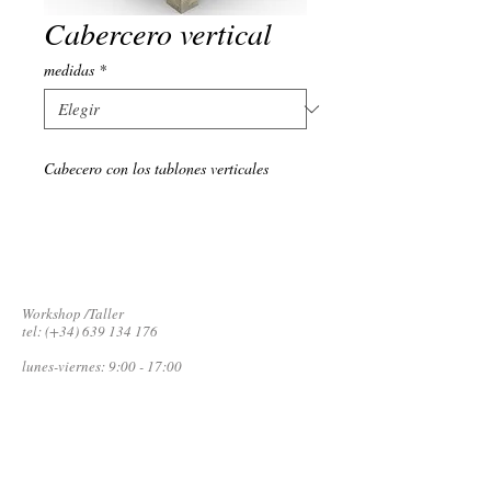
Cabercero vertical
medidas
*
Cabecero con los tablones verticales
Workshop /Taller
tel: (+34) 639 134 176
lunes-viernes: 9:00 - 17:00
email:
info@vivalafusta.com
​Poligono Industrial La Pedrera
Carrer Isaac Peral 9
03720 Benissa (Alicante)
España