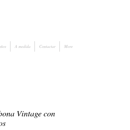
ños
A medida
Contactar
More
ona Vintage con
os