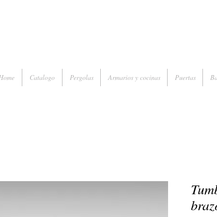
Home
Catalogo
Pergolas
Armarios y cocinas
Puertas
Ba
Tumb
braz